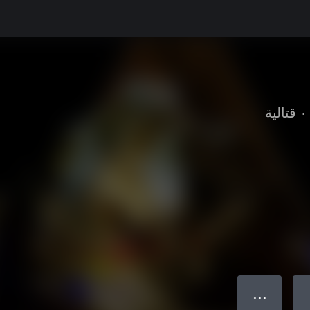
•
قتالية
● ● ●