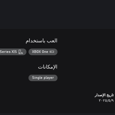
العب باستخدام
Series X|S
XBOX One
الإمكانات
Single player
تاريخ الإصدار
٩‏/٥‏/٢٠٢٥