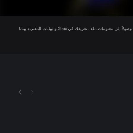
يتلقى ناشرو الألعاب التي تقوم بتشغيلها وصولاً إلى معلومات ملف تعريفك في Xbox والبيانات المقترنة بينما