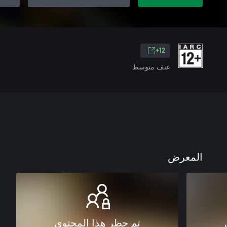
12+
عنف متوسط
المعرض
تم حظر هذا المحتوى