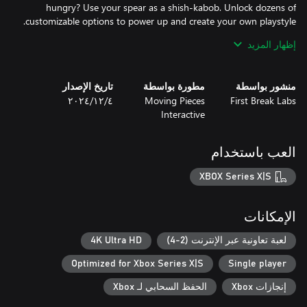
hungry? Use your spear as a shish-kabob. Unlock dozens of
إظهار المزيد
From weaponized garbage trucks to a gun that shoots bees,
Entropy Survivors is overflowing with unique weapons, abilities,
منشور بواسطة
مطورة بواسطة
تاريخ الإصدار
First Break Labs
Moving Pieces
٤‏/١٢‏/٢٠٢٤
Interactive
Beautifully crafted alien landscapes meet colorful bomb bursts
and delicious chain reactions. Find the sights and sounds of an
العب باستخدام
entire carnival arcade within one 20-minute level!
XBOX Series X|S
الإمكانات
لعبة تعاونية عبر الإنترنت (2-4)
4K Ultra HD
Optimized for Xbox Series X|S
Single player
إنجازات Xbox
الحفظ السحابي لـ Xbox