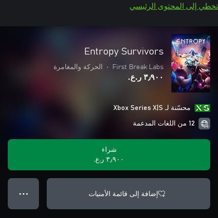
تخطي إلى المحتوى الرئيسي
Entropy Survivors
First Break Labs
•
الحركة والمغامرة
٣٫٩٠٠ ر.ع.‏
محسّنة لـ Xbox Series X|S
12 من اللغات المدعمة
شراء
٣٫٩٠٠ ر.ع.‏
إضافة إلى قائمة الأمنيات
● ● ●