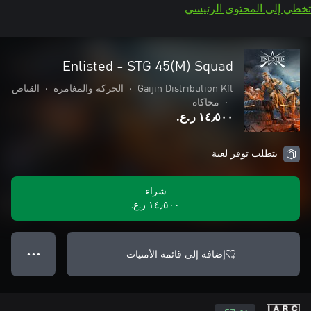
تخطي إلى المحتوى الرئيسي
Enlisted - STG 45(M) Squad
Gaijin Distribution Kft
•
الحركة والمغامرة
•
القناص
•
محاكاة
١٤٫٥٠٠ ر.ع.‏
يتطلب توفر لعبة
شراء
١٤٫٥٠٠ ر.ع.‏
إضافة إلى قائمة الأمنيات
● ● ●