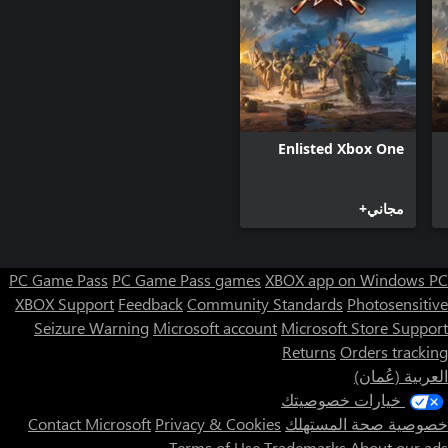
Enlisted Xbox One
مجاني+
PC Game Pass
PC Game Pass games
XBOX app on Windows PC
XBOX Support
Feedback
Community Standards
Photosensitive
Seizure Warning
Microsoft account
Microsoft Store Support
Returns
Orders tracking
العربية (عُمان)
خيارات خصوصيتك
خصوصية صحة المستهلك
Privacy & Cookies
Contact Microsoft
Terms of Use
Trademarks
About our ads