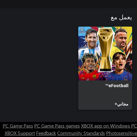
‏*يمكن الحصول على عملات eFootball™ داخل اللعبة واستخدامها
يعمل مع
لأغراض متنوعة، مثل التعاقد مع لاعبين يتم اختيارهم عشوائيًا أو فتح
‏*يدعم هذا المنتج ألعاب عبر الأجيال متعددة اللاعبين بين مستخدمي
‪Xbox One‬ و‪Xbox Series X|S‬.
eFootball™
مجاني+
PC Game Pass
PC Game Pass games
XBOX app on Windows PC
XBOX Support
Feedback
Community Standards
Photosensitive