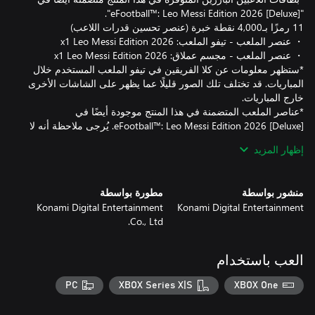
‏*ستظهر معلومات عن كلا الفريقين في تيفو الملعب المستخدم خلال
المباريات. قد تختلف تلك الصور قليلًا عما يظهر على الشاشات الأخرى
‏*عناصر الملعب المتضمنة في هذا المنتج موجودة أيضًا في
‪eFootball™: Leo Messi Edition 2026 [Deluxe]‬. يُرجى ملاحظة أنه لا
إظهار المزيد
منشور بواسطة
مطورة بواسطة
Konami Digital Entertainment
Konami Digital Entertainment
Co., Ltd.
‏*احرص على استلام المنتج ومكافأة الشراء قبل 13/08/2026
العب باستخدام
‏*لمزيد من المعلومات حول تفاصيل المنتج والتحديث، يُرجى تفقّد "لعبة
PC
XBOX Series X|S
XBOX One
‏*لن يستطيع المستخدمون الذين تكون البلد/المنطقة التي يقيمون فيها
إحدى الدول التالية الوصول إلى صناديق المكافآت التي تتطلب الدفع