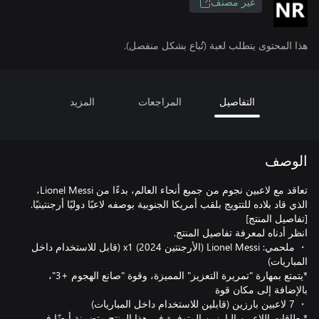
غير مصنف
هذا المحتوى يتطلب لعبة (تُباع بشكل منفصل).
التفاصيل
المراجعات
المزيد
الوصف
تعاقد مع لاعبين نجوم من جميع أنحاء العالم، بدءًا من ‪Lionel Messi‬،
‏・ ملحمي: ‪Lionel Messi‬ (الأرجنتين 2024) x1 (قابل للاستخدام داخل
‏*يتمتع بمهارة "تمريرة التعزيز" المميزة، وقوة "صانع الهجوم +3"،
‏*بطاقات اللاعبين البارزين المتوفرة في هذا المنتج متضمنة أيضًا في