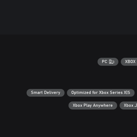
PC
XBOX 
Smart Delivery
Optimized for Xbox Series X|S
Xb
Xbox Play Anywhere