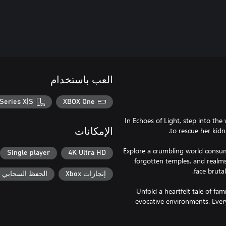
العب باستخدام
Series X|S
XBOX One
In Echoes of Light, step into th
الإمكانات
Explore a crumbling world consum
Single player
4K Ultra HD
forgotten temples, and realms
إنجازات Xbox
الحفظ السحابي لـ ox
Unfold a heartfelt tale of fam
evocative environments. Every