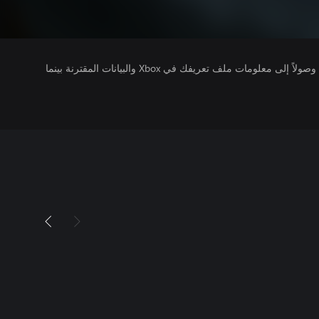
يتلقى ناشرو الألعاب التي تقوم بتشغيلها وصولاً إلى معلومات ملف تعريفك في Xbox والبيانات المقترنة بينما