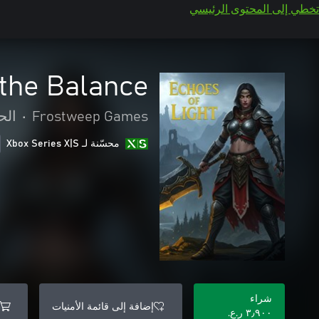
تخطي إلى المحتوى الرئيسي
 the Balance
Frostweep Games
•
الح
محسّنة لـ Xbox Series X|S
شراء
إضافة إلى قائمة الأمنيات
٣٫٩٠٠ ر.ع.‏