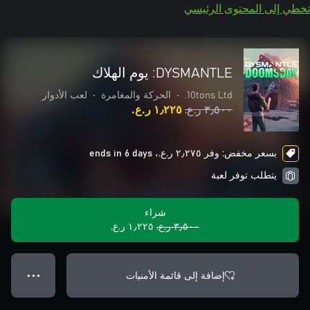
تخطي إلى المحتوى الرئيسي
DYSMANTLE: يوم الهلاك
10tons Ltd.
•
الحركة والمغامرة
•
لعب الأدوار
٣٫٥٠٠ ر.ع.‏
١٫٢٢٥ ر.ع.‏
بسعر مخفض: وفر ٢٫٢٧٥ ر.ع.‏، ends in 6 days
يتطلب توفر لعبة
شراء
٣٫٥٠٠ ر.ع.‏
١٫٢٢٥ ر.ع.‏
إضافة إلى قائمة الأمنيات
● ● ●