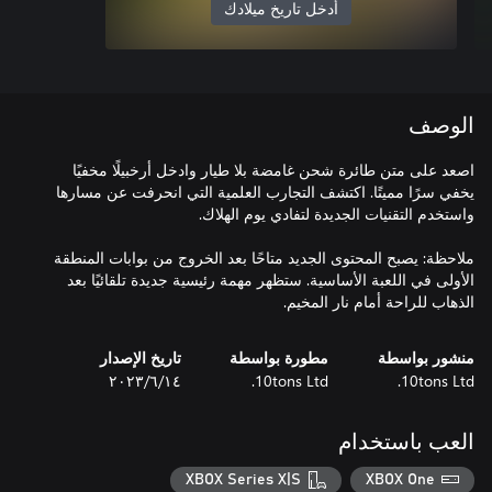
أدخل تاريخ ميلادك
الوصف
اصعد على متن طائرة شحن غامضة بلا طيار وادخل أرخبيلًا مخفيًا
يخفي سرًا مميتًا. اكتشف التجارب العلمية التي انحرفت عن مسارها
ملاحظة: يصبح المحتوى الجديد متاحًا بعد الخروج من بوابات المنطقة
الأولى في اللعبة الأساسية. ستظهر مهمة رئيسية جديدة تلقائيًا بعد
الذهاب للراحة أمام نار المخيم.
منشور بواسطة
مطورة بواسطة
تاريخ الإصدار
10tons Ltd.
10tons Ltd.
١٤‏/٦‏/٢٠٢٣
العب باستخدام
XBOX Series X|S
XBOX One