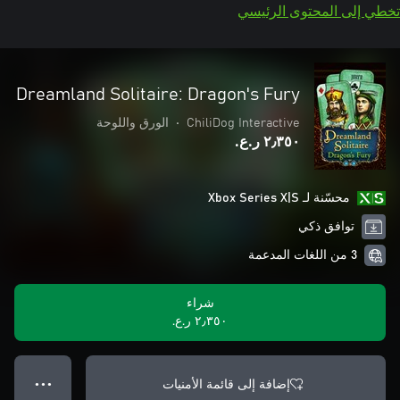
تخطي إلى المحتوى الرئيسي
Dreamland Solitaire: Dragon's Fury
ChiliDog Interactive
•
الورق واللوحة
٢٫٣٥٠ ر.ع.‏
محسّنة لـ Xbox Series X|S
توافق ذكي
3 من اللغات المدعمة
شراء
٢٫٣٥٠ ر.ع.‏
إضافة إلى قائمة الأمنيات
● ● ●