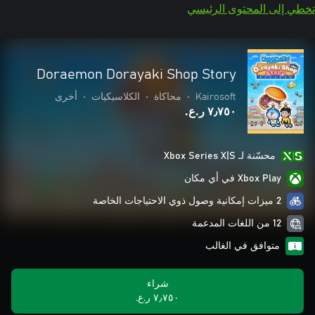
تخطي إلى المحتوى الرئيسي
Doraemon Dorayaki Shop Story
Kairosoft
•
محاكاة
•
الكلاسيكيات
•
أخرى
٧٫٧٥٠ ر.ع.‏
محسّنة لـ Xbox Series X|S
Xbox Play في أي مكان
2 ميزات إمكانية وصول ذوي الاحتياجات الخاصة
12 من اللغات المدعمة
متوافق في الغالب
شراء
٧٫٧٥٠ ر.ع.‏