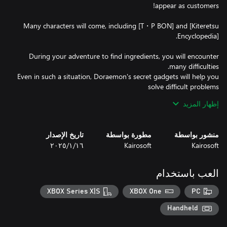
Many characters will come, including [T・P BON] and [Kiteretsu
During your adventure to find ingredients, you will encounter
Even in such a situation, Doraemon's secret gadgets will help you
إظهار المزيد
A management game created by Kairosoft, a company popular
منشور بواسطة
مطورة بواسطة
تاريخ الإصدار
Kairosoft
Kairosoft
١٦‏/١‏/٢٠٢٥
Enjoy Doraemon's unique adventures.
العب باستخدام
XBOX Series X|S
XBOX One
PC
Handheld