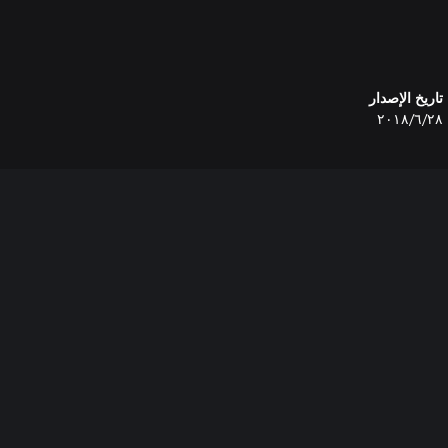
تاريخ الإصدار
٢٨‏/٦‏/٢٠١٨