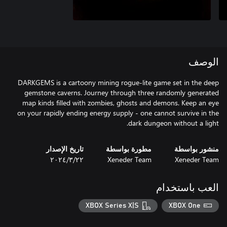
الوصف
DARKGEMS is a cartoony mining rogue-lite game set in the deep
gemstone caverns. Journey through three randomly generated
map kinds filled with zombies, ghosts and demons. Keep an eye
on your rapidly ending energy supply - one cannot survive in the
dark dungeon without a light.
منشور بواسطة
مطورة بواسطة
تاريخ الإصدار
Xeneder Team
Xeneder Team
٢٢‏/٣‏/٢٠٢٤
العب باستخدام
XBOX Series X|S
XBOX One