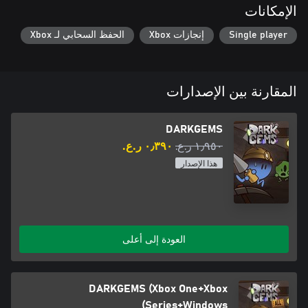
الإمكانات
Single player
إنجازات Xbox
الحفظ السحابي لـ Xbox
المقارنة بين الإصدارات
DARKGEMS
١٫٩٥٠ ر.ع.‏
٠٫٣٩٠ ر.ع.‏
هذا الإصدار
العودة إلى أعلى
DARKGEMS (Xbox One+Xbox
Series+Windows)