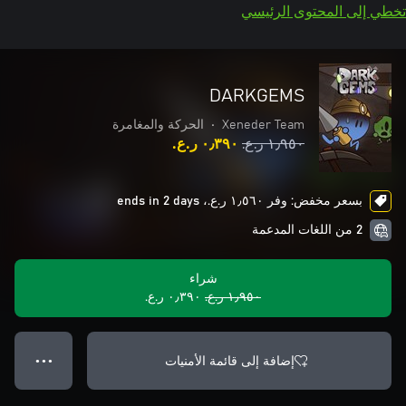
تخطي إلى المحتوى الرئيسي
DARKGEMS
Xeneder Team
•
الحركة والمغامرة
١٫٩٥٠ ر.ع.‏
٠٫٣٩٠ ر.ع.‏
بسعر مخفض: وفر ١٫٥٦٠ ر.ع.‏، ends in 2 days
2 من اللغات المدعمة
شراء
١٫٩٥٠ ر.ع.‏
٠٫٣٩٠ ر.ع.‏
إضافة إلى قائمة الأمنيات
● ● ●