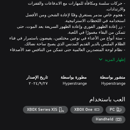
- حركات سلسة ومكافأة للمهارات مع الاندفاعات والقفزات
- هجوم خاص مدمر يستغرق وقتًا لإعادة الشحن ومن الأفضل
- زر إعادة الظهور الفوري وإعادة الظهور السريعة بعد الموت، حتى
- ستة أنواع من الأعداء في نوعين مختلفين، يفيضون باستمرار في فناء
- نظام لوحة المتصدرين العالمية حتى تتمكن من التنافس ضد الأصدقاء
إظهار المزيد
أمر القوس المستعرض، نظام قديم من الصيادين أقسموا على حماية
التوازن بين قوى السماء والجحيم، قد تفوق على جميع الصعاب. في
منشور بواسطة
مطورة بواسطة
تاريخ الإصدار
عام 1666، بينما تلتهم النار والطاعون لندن، يواجه النظام أكبر تحد له
Hyperstrange
Hyperstrange
٢٧‏/٩‏/٢٠٢٤
حتى الآن. إنها الرعب القديم من ما وراء يأتي نحو واقعنا. في أعقابه،
تولد جحافل من المخلوقات الكابوسية في الظلام. لقد حان وقت الليلة
الدموية، فلنبدأ الصيد!
العب باستخدام
XBOX Series X|S
XBOX One
PC
Handheld