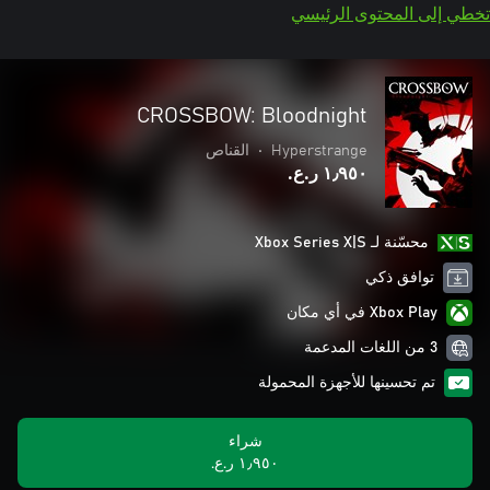
تخطي إلى المحتوى الرئيسي
CROSSBOW: Bloodnight
Hyperstrange
•
القناص
١٫٩٥٠ ر.ع.‏
محسّنة لـ Xbox Series X|S
توافق ذكي
Xbox Play في أي مكان
3 من اللغات المدعمة
تم تحسينها للأجهزة المحمولة
شراء
١٫٩٥٠ ر.ع.‏