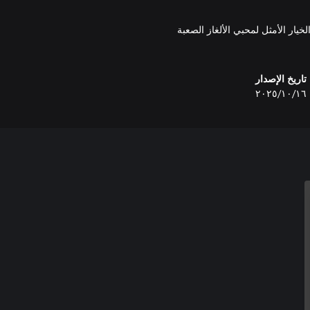
يج من الإستراتيجية والجاذبية والأجواء الفريدة، تُعد Cookie’s Trails الخيار الأمثل لمحبي الألغاز الصعبة
تاريخ الإصدار
١٦‏/١٠‏/٢٠٢٥