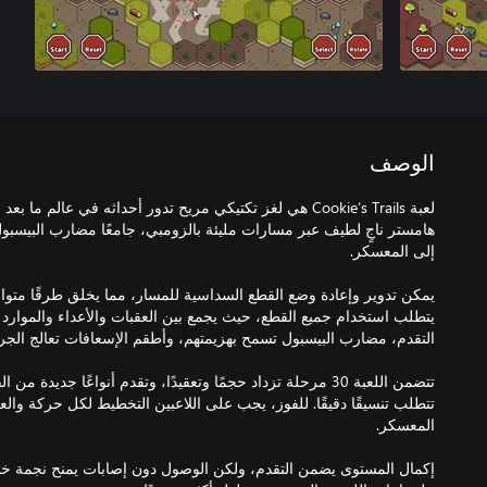
الوصف
لعبة Cookie’s Trails هي لغز تكتيكي مريح تدور أحداثه في عالم 
هامستر ناجٍ لطيف عبر مسارات مليئة بالزومبي، جامعًا مضارب البيسبو
يمكن تدوير وإعادة وضع القطع السداسية للمسار، مما يخلق طرقًا متو
يتطلب استخدام جميع القطع، حيث يجمع بين العقبات والأعداء والموارد
تتضمن اللعبة 30 مرحلة تزداد حجمًا وتعقيدًا، وتقدم أنواعًا جديد
تتطلب تنسيقًا دقيقًا. للفوز، يجب على اللاعبين التخطيط لكل حركة والع
إكمال المستوى يضمن التقدم، ولكن الوصول دون إصابات يمنح نجمة 