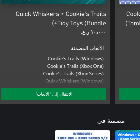
Quick Whiskers + Cookie's Trails
Cook
+Tidy Toys (Bundle)
Tomb
١٠٫٠٠٠ ر.ع.‏
الألعاب المضمنة
Cookie’s Trails (Windows)
Cookie’s Trails (Xbox One)
Cookie’s Trails (Xbox Series)
Quick Whiskers (Windows)
Quick Whiskers (Xbox One)
الانتقال إلى "الألعاب"
Quick Whiskers (Xbox Series)
Tidy Toys
Tidy Toys (Windows)
Tidy Toys (Xbox One)
مضمنة في