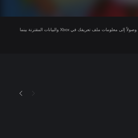
يتلقى ناشرو الألعاب التي تقوم بتشغيلها وصولاً إلى معلومات ملف تعريفك في Xbox والبيانات المقترنة بينما