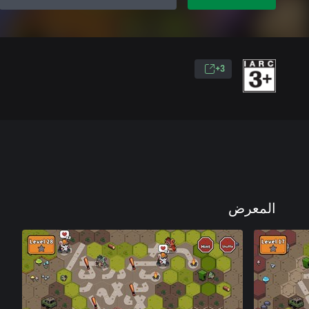
3+
المعرض