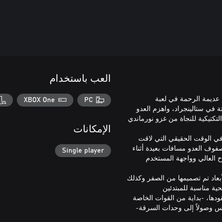
العب باستخدام
 عديمة الرحمة في لعبة
XBOX One
PC
نادق المميتة في ستالينجراد، واهزم العدو
تكتيكية للنجاة من غزو نورماندي
الإمكانات
 في الوقت الحقيقي التي لاقت
فوف العدو مسافات بعيدة أثناء
Single player
وح العالي وواجهة المستخدم
لأبعاد تم تصميمها من الصفر وكذلك
تقودها، -بداية من القوات الخاصة
يس وصولاً إلى وحدات السرقة-