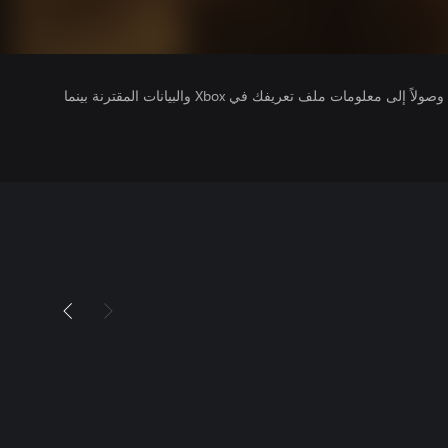
يتلقى ناشرو الألعاب التي تقوم بتشغيلها وصولاً إلى معلومات ملف تعريفك في Xbox والبيانات المقترنة بينما