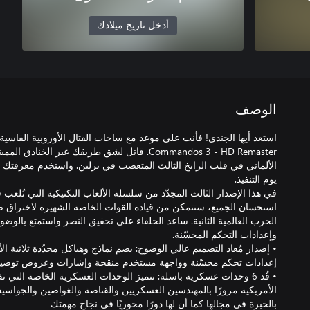
أدخل تاريخ ميلادك
الوصف
استعد أيها الجندي! فأنت على موعد مع ساحات القتال الأوروبية القاسية
Commandos 3 - HD Remaster. قاتل لشق طريقك عبر الخ
الألماني في قلب الرايخ الثالث المتعصب في برلين. واستخدم معرفتك ال
في هذا الإصدار الثالث المجدّد من سلسلة الألعاب التكتيكية التي تُلعب
استحسان الجميع، ستتمكن من قيادة القوات الخاصة الشهيرة لاختراق ص
الحرب العالمية الثانية. ساعد الحلفاء على تحقيق النصر واستمتع بالوض
• إصدار مُعاد التصميم عالي الوضوح: يضم نماذج وهياكل مجدّدة ثلاثية ا
• قُد 6 وحدات عسكرية باسلة: تتميز الوحدات العسكرية الخاصة التي 
الأمريكية مرورًا بالمهندسين العسكريين والقناصة والغواصين والجواس