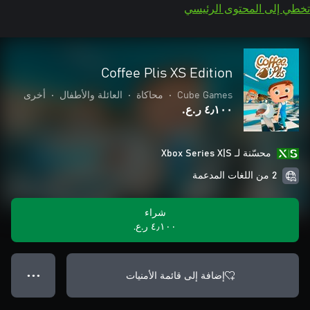
تخطي إلى المحتوى الرئيسي
Coffee Plis XS Edition
Cube Games
•
محاكاة
•
العائلة والأطفال
•
أخرى
٤٫١٠٠ ر.ع.‏
محسّنة لـ Xbox Series X|S
2 من اللغات المدعمة
شراء
٤٫١٠٠ ر.ع.‏
إضافة إلى قائمة الأمنيات
● ● ●