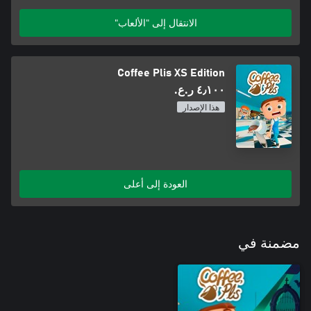
الانتقال إلى "الألعاب"
Coffee Plis XS Edition
٤٫١٠٠ ر.ع.‏
هذا الإصدار
العودة إلى أعلى
مضمنة في