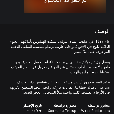
تم حظر هذا المحتوى
الوصف
عام 1897. في غياهب المياه الدولية، يتشبّث الهيليوس بأماكنهم. الغيوم
الداكنة تلوح في الأفق كموجات عارمة ترتطم بسفينة. التماثيل الذهبية
بفضل رؤية نيكولا تيسلا، الهيليوس ملاذ لأعظم العقول العلمية. وفيها
طموح لا محدود للعلم، مستقل عن الدولة ومعزول عن أنظار المجتمع.
تتكبد الصحفية روز آرتشر مشقة البحث عن شقيقتها إدا، لتكتشف
بسرعة أن هناك خطبا ما. القاعات فارغة. رائحة اللحم المتعفن الكريهة
في الأرجاء. الصمت. كلمة واحدة تملأ المدخل... الحجر الصحي!
منشور بواسطة
مطورة بواسطة
تاريخ الإصدار
Wired Productions
Storm in a Teacup
٣‏/١‏/٢٠٢٤