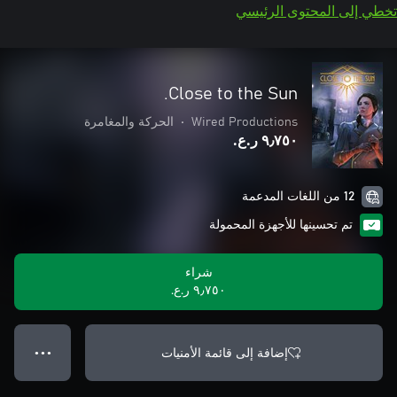
تخطي إلى المحتوى الرئيسي
Close to the Sun.
Wired Productions
•
الحركة والمغامرة
٩٫٧٥٠ ر.ع.‏
12 من اللغات المدعمة
تم تحسينها للأجهزة المحمولة
شراء
٩٫٧٥٠ ر.ع.‏
إضافة إلى قائمة الأمنيات
● ● ●