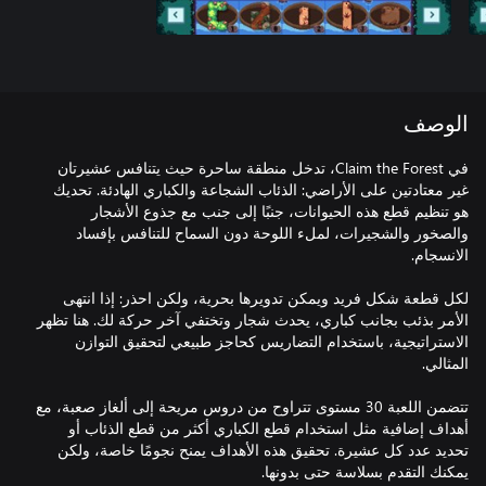
الوصف
في Claim the Forest، تدخل منطقة ساحرة حيث يتنافس عشيرتان
غير معتادتين على الأراضي: الذئاب الشجاعة والكباري الهادئة. تحديك
هو تنظيم قطع هذه الحيوانات، جنبًا إلى جنب مع جذوع الأشجار
والصخور والشجيرات، لملء اللوحة دون السماح للتنافس بإفساد
لكل قطعة شكل فريد ويمكن تدويرها بحرية، ولكن احذر: إذا انتهى
الأمر بذئب بجانب كباري، يحدث شجار وتختفي آخر حركة لك. هنا تظهر
الاستراتيجية، باستخدام التضاريس كحاجز طبيعي لتحقيق التوازن
تتضمن اللعبة 30 مستوى تتراوح من دروس مريحة إلى ألغاز صعبة، مع
أهداف إضافية مثل استخدام قطع الكباري أكثر من قطع الذئاب أو
تحديد عدد كل عشيرة. تحقيق هذه الأهداف يمنح نجومًا خاصة، ولكن
يمكنك التقدم بسلاسة حتى بدونها.