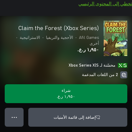
تخطي إلى المحتوى الرئيسي
Claim the Forest (Xbox Series)
Afil Games
•
الأحجية والتريفيا
•
الاستراتيجية
•
أخرى
١٫٩٥٠ ر.ع.‏
محسّنة لـ Xbox Series X|S
2 من اللغات المدعمة
شراء
١٫٩٥٠ ر.ع.‏
إضافة إلى قائمة الأمنيات
● ● ●