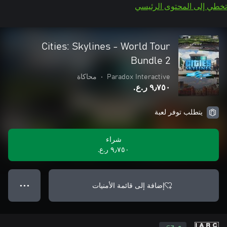
تخطي إلى المحتوى الرئيسي
Cities: Skylines - World Tour
Bundle 2
Paradox Interactive
•
محاكاة
٩٫٧٥٠ ر.ع.‏
يتطلب توفر لعبة
شراء
٩٫٧٥٠ ر.ع.‏
إضافة إلى قائمة الأمنيات
● ● ●