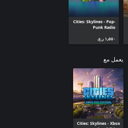
Cities: Skylines - Pop-
Punk Radio
"80’s Movies Tunes" هي محطة من الكلاسيكيات. لنتعمق مع أكثر من
١٫٥٥٠ ر.ع.‏
يعمل مع
الموسم الرياضي مع "Sports Venues"، وهي حزمة صانع محتوى
للمطور المجتمعي BadPeanut. ملاعب فريدة إلى متنزهات رياضية
Cities: Skylines - Xbox