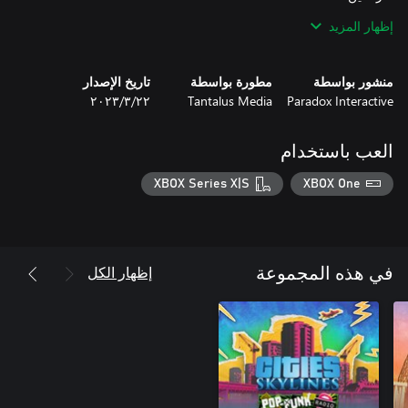
إظهار المزيد
منشور بواسطة
مطورة بواسطة
تاريخ الإصدار
Paradox Interactive
Tantalus Media
٢٢‏/٣‏/٢٠٢٣
محطة جاديا (يوم آخر في أفريقيا) هي مجموعة من 16 أغنية لـ"وان
شي" الذي يشيد بالتقاليد الموسيقية، مضيفًا أجواء على Cities:
العب باستخدام
XBOX Series X|S
XBOX One
مع حُزمة صانع المحتوى "مراكز تسوق" للمطور المجتمعي KingLeno،
إظهار الكل
في هذه المجموعة
تقدم حزمة صانع المحتوى أكثر من 60 أصلاً: المتاجر الكبرى وساحات
4 مبانٍ فريدة: ساحة التسوق، محل بقالة كبيرًا، محل بقالة متوسطًا،
إضافة 53 مبنى قابلاً للبناء إلى المنطقة التجارية (مراكز تسوق مجاورة،