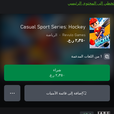
تخطي إلى المحتوى الرئيسي
Casual Sport Series: Hockey
Revulo Games
•
الرياضة
٢٫٣٥٠ ر.ع.‏
1 من اللغات المدعمة
شراء
٢٫٣٥٠ ر.ع.‏
إضافة إلى قائمة الأمنيات
● ● ●