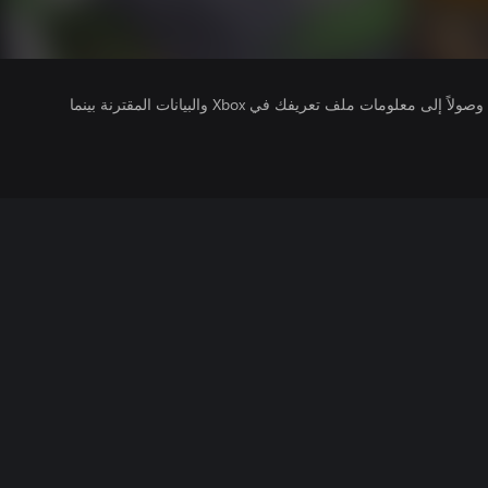
يتلقى ناشرو الألعاب التي تقوم بتشغيلها وصولاً إلى معلومات ملف تعريفك في Xbox والبيانات المقترنة بينما