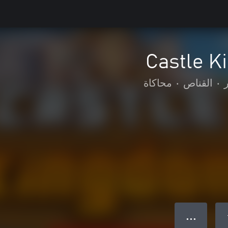
Castle 
•
القناص
•
محاكاة
● ● ●