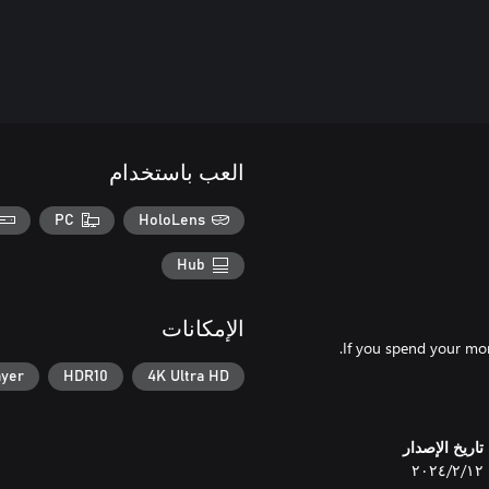
العب باستخدام
PC
HoloLens
Hub
الإمكانات
ayer
HDR10
4K Ultra HD
تاريخ الإصدار
١٢‏/٢‏/٢٠٢٤