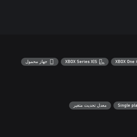
XBOX One
XBOX Series X|S
جهاز محمول
Single pl
معدل تحديث متغير