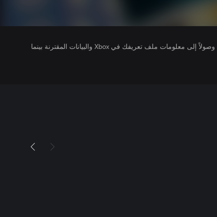
يتلقى ناشرو الألعاب التي تقوم بتشغيلها وصولاً إلى معلومات ملف تعريفك في Xbox والبيانات المقترنة بينما