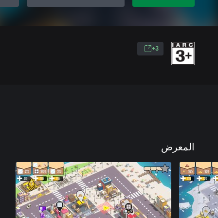
3+
المعرض