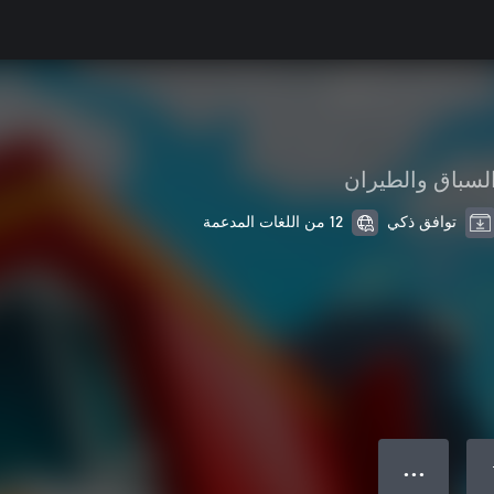
لسباق والطيران
توافق ذكي
12 من اللغات المدعمة
● ● ●