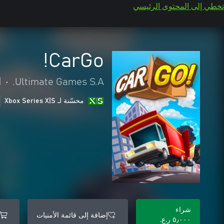
تخطي إلى المحتوى الرئيسي
CarGo!
Ultimate Games S.A.
•
ا
محسّنة لـ Xbox Series X|S
شراء
إضافة إلى قائمة الأمنيات
٥٫٠٠٠ ر.ع.‏