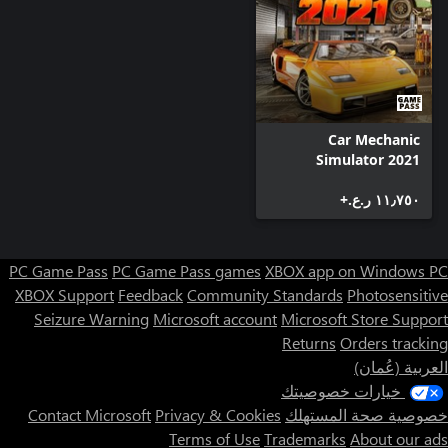
Car Mechanic
Simulator 2021
١١٫٧٥٠ ر.ع.‏+
PC Game Pass
PC Game Pass games
XBOX app on Windows PC
XBOX Support
Feedback
Community Standards
Photosensitive
Seizure Warning
Microsoft account
Microsoft Store Support
Returns
Orders tracking
العربية (عُمان)
خيارات خصوصيتك
خصوصية صحة المستهلك
Privacy & Cookies
Contact Microsoft
Terms of Use
Trademarks
About our ads