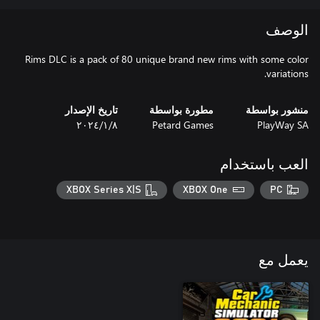
الوصف
Rims DLC is a pack of 80 unique brand new rims with some color
variations.
منشور بواسطة
مطورة بواسطة
تاريخ الإصدار
PlayWay SA
Petard Games
٨‏/١‏/٢٠٢٤
العب باستخدام
XBOX Series X|S
XBOX One
PC
يعمل مع