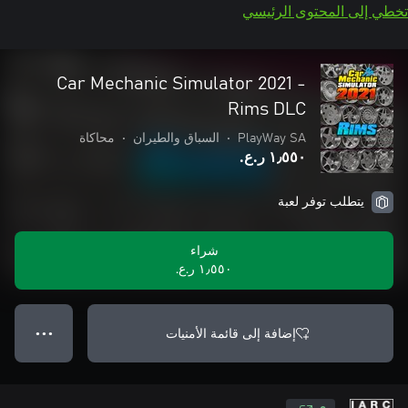
تخطي إلى المحتوى الرئيسي
Car Mechanic Simulator 2021 -
Rims DLC
PlayWay SA
•
السباق والطيران
•
محاكاة
١٫٥٥٠ ر.ع.‏
يتطلب توفر لعبة
شراء
١٫٥٥٠ ر.ع.‏
إضافة إلى قائمة الأمنيات
● ● ●