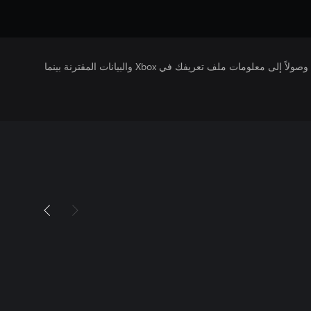
يتلقى ناشرو الألعاب التي تقوم بتشغيلها وصولاً إلى معلومات ملف تعريفك في Xbox والبيانات المقترنة بينما