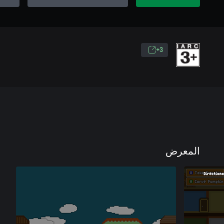
3+
المعرض