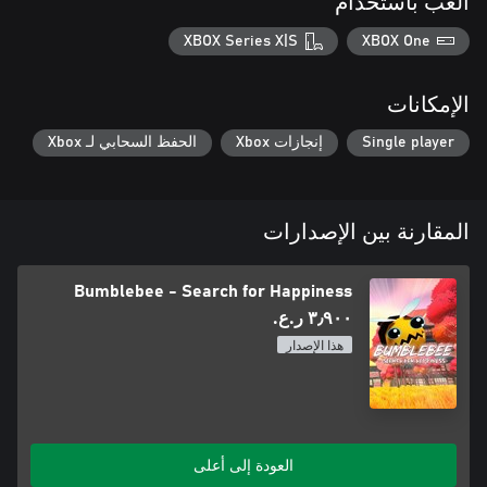
العب باستخدام
XBOX Series X|S
XBOX One
الإمكانات
Single player
إنجازات Xbox
الحفظ السحابي لـ Xbox
المقارنة بين الإصدارات
Bumblebee - Search for Happiness
٣٫٩٠٠ ر.ع.‏
هذا الإصدار
العودة إلى أعلى