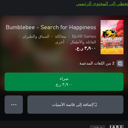
تخطي إلى المحتوى الرئيسي
Bumblebee - Search for Happiness
EpiXR Games
•
محاكاة
•
السباق والطيران
•
العائلة والأطفال
•
أخرى
٣٫٩٠٠ ر.ع.‏
2 من اللغات المدعمة
شراء
٣٫٩٠٠ ر.ع.‏
إضافة إلى قائمة الأمنيات
● ● ●