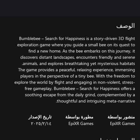
الوصف
Bumblebee – Search for Happiness is a story-driven 3D flight
exploration game where you guide a small bee on its quest to
find a new home. As the bee embarks on this journey, it
discovers distant landscapes, encounters friendly and serene
The game provides a peaceful, relaxing experience, immersing
players in the perspective of a tiny bee. With the freedom to
explore the world by flight and engaging in non-violent, stress-
free gameplay, Bumblebee – Search for Happiness offers a
soothing escape from the daily grind, complemented by a
thoughtful and intriguing meta-narrative.
منشور بواسطة
مطورة بواسطة
تاريخ الإصدار
EpiXR Games
EpiXR Games
١٤‏/٢‏/٢٠٢٥