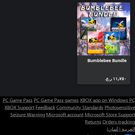
Bumblebee Bundle
١١٫٧٥٠ ر.ع.‏
PC Game Pass
PC Game Pass games
XBOX app on Windows PC
XBOX Support
Feedback
Community Standards
Photosensitive
Seizure Warning
Microsoft account
Microsoft Store Support
Returns
Orders tracking
العربية (عُمان)