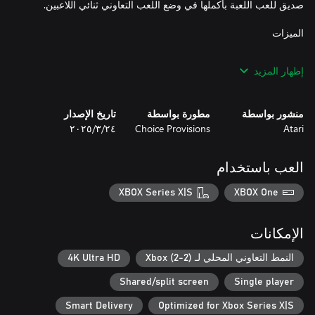
إظهار المزيد
- تأثيرات صوتية ومرئية إجرائية تتزايد مع مجموعتك
منشور بواسطة
مطورة بواسطة
تاريخ الإصدار
Atari
Choice Provisions
٢٤‏/٣‏/٢٠٢٥
العب باستخدام
XBOX Series X|S
XBOX One
الإمكانات
النمط التعاوني المحلي لـ Xbox (2-2)
4K Ultra HD
Shared/split screen
Single player
Smart Delivery
Optimized for Xbox Series X|S