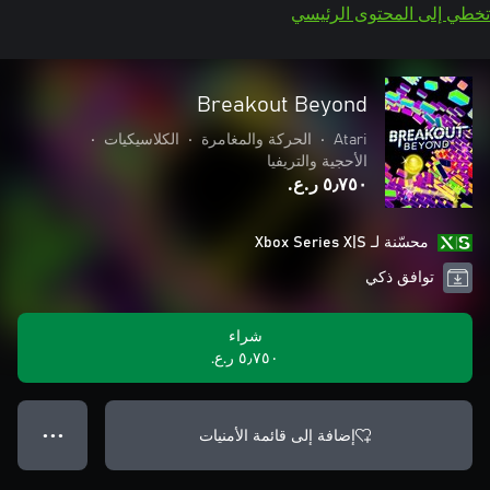
تخطي إلى المحتوى الرئيسي
Breakout Beyond
Atari
•
الحركة والمغامرة
•
الكلاسيكيات
•
الأحجية والتريفيا
٥٫٧٥٠ ر.ع.‏
محسّنة لـ Xbox Series X|S
توافق ذكي
شراء
٥٫٧٥٠ ر.ع.‏
إضافة إلى قائمة الأمنيات
● ● ●