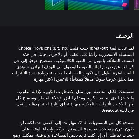
الوصف
لقد عادت لعبة Breakout! حيث قلبت Choice Provisions (Bit.Trip)
السلسلة الأسطورية رأسًا على عقب. أو بالأحرى، جانبًا. في هذه
النسخة المتلألئة بالنيون من اللعبة الكلاسيكية، ستحتاج حرفيًا إلى حل
كل لغز عن طريق إزالة الطوب للوصول إلى الهدف النهائي. سيؤدي
اللعب لفترة أطول إلى تكوين الضربات المجمعة وزيادة شدة التأثيرات
ستمنحك الكتل الخاصة ميزة مثل الانفجارات الكبيرة لإزالة الطوب،
والحاجز الذي سينقذ الكرة، ومدفع الليزر لإخلاء المسار. وستمنح كل
منها اللاعبين تأثيرات ديناميكية مبهرة تخلق إثارة لم نشهدها من قبل
ستدفع كل من المستويات الـ 72 مهاراتك إلى أقصى حد، لكنك لن
تكون بدون مساعدة. سيسمح لك وضع التركيز بإبطاء الوقت على
حساب نقاطك. أو، إذا كنت تريد بعض المساعدة والرفقة، يمكنك وضع