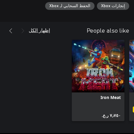
إنجازات Xbox
الحفظ السحابي لـ Xbox
إظهار الكل
People also like
Iron Meat
٧٫٧٥٠ ر.ع.‏