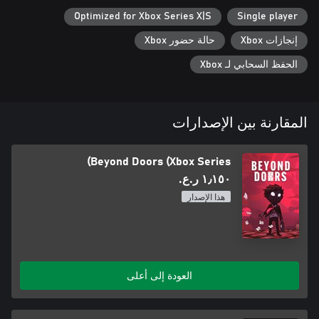
Optimized for Xbox Series X|S
Single player
إنجازات Xbox
حالة حضور Xbox
الحفظ السحابي لـ Xbox
المقارنة بين الإصدارات
Beyond Doors (Xbox Series)
١٫١٥٠ ر.ع.‏
هذا الإصدار
العودة إلى أعلى