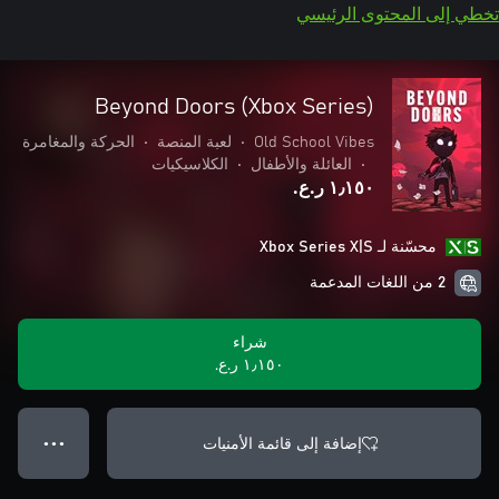
تخطي إلى المحتوى الرئيسي
Beyond Doors (Xbox Series)
Old School Vibes
•
لعبة المنصة
•
الحركة والمغامرة
•
العائلة والأطفال
•
الكلاسيكيات
١٫١٥٠ ر.ع.‏
محسّنة لـ Xbox Series X|S
2 من اللغات المدعمة
شراء
١٫١٥٠ ر.ع.‏
إضافة إلى قائمة الأمنيات
● ● ●