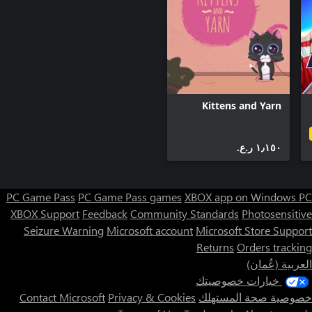
Kittens and Yarn
١٫١٥٠ ر.ع.‏
PC Game Pass
PC Game Pass games
XBOX app on Windows PC
XBOX Support
Feedback
Community Standards
Photosensitive
Seizure Warning
Microsoft account
Microsoft Store Support
Returns
Orders tracking
العربية (عُمان)
خيارات خصوصيتك
خصوصية صحة المستهلك
Privacy & Cookies
Contact Microsoft