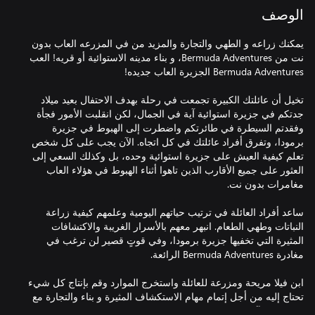
الوصف
يمكنك زراعه و الطهي والتجارة والمزيد من في المزرعه العاب بدون
نت من Bermuda Adventures، و بناء مدينه الاستوائية أو قريه! العب
تخيل أن عائلتك الكبيرة تجمعت في رحلة بهدف الاحتفال بعيد ميلاد
جدتكم في جزيرة استوائية آية في الجمال، لكن انقلبت الأمور فجأة
وفقدتم السيطرة في طائرتكم واضطرت إلى الهبوط في جزيرة
برمودا، وتفرق أفراد عائلتك في كل اتجاه. الآن يجب على كل شخص
تعلم كيفية العيش على جزيرة استوائية وحده، بل وكذلك السعي إلى
العثور على جميع الأقارب الذين تاهوا أثناء الهبوط في هؤلاء العاب
ساعد أفراد العائلة في ترتيب حياتهم اليومية وعلمهم كيفية زراعة
النباتات وطهي الطعام. انبهر معهم بالأسرار الغريبة والاكتشافات
المثيرة التي تخفيها جزيرة برمودا، وفي قوتٍ قصير لن ترغب في
ابن فيلا مريحة ومزرعة للعائلة واستخرج الموارد وقم بإنتاج كل شيء
تحتاج إليه من أجل إتمام مهام الاستكشاف المثيرة و بناء والتجارة مع
المقيمين الآخرين في مثلث برمودا. يمكنك تربية الحيوانات وحصد