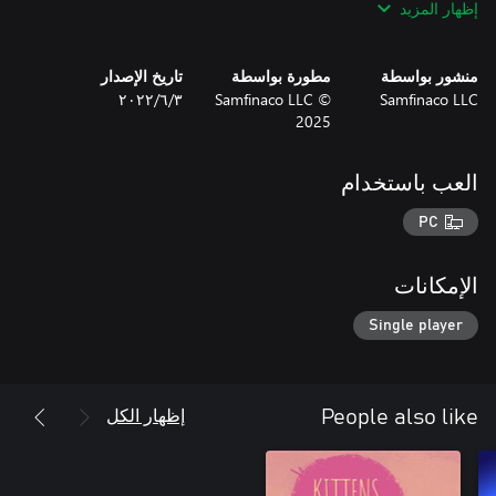
إظهار المزيد
أنشئ مزرعة العائلة واستمتع بتربية الحيوانات وزراعة المحاصيل
منشور بواسطة
مطورة بواسطة
تاريخ الإصدار
المختلفة وطهي الطعام لعائلتك والتجارة مع جيرانك حتى تتحول جزيرة
Samfinaco LLC
©️ Samfinaco LLC
٣‏/٦‏/٢٠٢٢
2025
اهرب من ملل الأعمال اليومية واستمتع مغامرات لا نهاية لها في لعبة
مزرعه محاكاة ، وكن المستكشف الذي تنتظره هذه الجزيرة المزرعة.
العب باستخدام
PC
الإمكانات
https://belka-games.com/privacy/
Single player
إظهار الكل
People also like