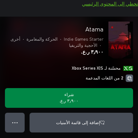
تخطي إلى المحتوى الرئيسي
Atama
Indie Games Starter
•
الحركة والمغامرة
•
أخرى
•
الأحجية والتريفيا
٣٫٩٠٠ ر.ع.‏
محسّنة لـ Xbox Series X|S
2 من اللغات المدعمة
شراء
٣٫٩٠٠ ر.ع.‏
إضافة إلى قائمة الأمنيات
● ● ●