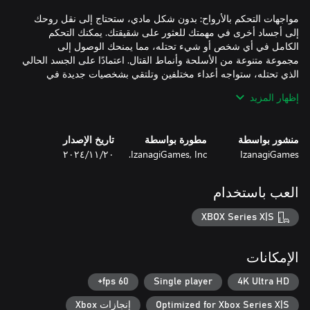
مواجهات التحكم بالأرواح: بدون شكل مادي، ستحتاج إلى نقل روحك
إلى أجساد أخرى في مهمتك للعثور على شقيقتك. يمكنك التحكم
الكامل في أي شخص أو شيء تحتله، مما يمنحك الوصول إلى
مجموعة متنوعة من الأسلحة وأنماط القتال. اعتمادًا على الجسد الحالي
الذي تحتله، ستواجه أعداء مختلفين وتلتقي بشخصيات جديدة في
إظهار المزيد
غموض تحت المطر: هذه الدراما الإنسانية تدور أحداثها على خلفية
مطيرة من اليابان في منتصف القرن التاسع عشر، وتم تصويرها
منشور بواسطة
مطورة بواسطة
تاريخ الإصدار
بأسلوب بكسل مميز. في العالم الكئيب لـAMEDAMA، الجمال والظلام
IzanagiGames
IzanagiGames, Inc.
٢٠‏/١١‏/٢٠٢٤
التجسد والعواقب: أثناء إعادة عيش نفس الفترة الزمنية لمدة سبعة أيام
العب باستخدام
مرارًا وتكرارًا، ستؤثر اختياراتك على القصة التي تتكشف من حولك.
XBOX Series X|S
الهجمات المضادة باستخدام أسلوب السيف ""أوسيتسو تينسي"": حيث
Yushin، بعد أن أتقن مفتاح المعارك، يستخدم تقنية تعرف باسم ""الرد
الإمكانات
الضبابي"". من خلال التصدي لهجمات الخصم، يتم إلحاق أضرار كبيرة
60 fps+
Single player
4K Ultra HD
Optimized for Xbox Series X|S
إنجازات Xbox