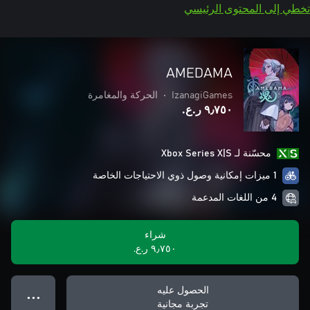
تخطي إلى المحتوى الرئيسي
AMEDAMA
IzanagiGames
•
الحركة والمغامرة
٩٫٧٥٠ ر.ع.‏
محسّنة لـ Xbox Series X|S
1 ميزات إمكانية وصول ذوي الاحتياجات الخاصة
4 من اللغات المدعمة
شراء
٩٫٧٥٠ ر.ع.‏
الحصول عليه
● ● ●
تجربة مجانية