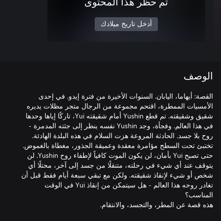
تم حظر هذا المحتوى
أدخل تاريخ ميلادك
الوصف
القصة: أيهاما، اليابان. السنوات الأخيرة من فترة إيدو. في إحدى
الأمسيات الممطرة، اقتحم مجموعة من الرجال متجر مظلات يديره
شقيق وشقيقته. تم قطع Yushin أمام شقيقته Yui، تاركًا إياها وحدها
في هذا العالم. وفجأة، وجد Yushin نفسه ينظر إلى جثته المدمرة -
روح بلا جسد. الحادثة المروعة هزت السلام في هذه البلدة الهادئة.
تختبئ تحت السطح مؤامرة معقدة وعميقة الجذور، مغطاة بالغموض.
حتى تصبح Yui بأمان، لن يكون الموت كافياً لإطفاء روح Yushin. لن
يتوقف عند أي شيء في رحلته، متنقلًا من جسد إلى آخر، محتلًا أي
شخص أو شيء لإنقاذ شقيقته. ولكن مع تبقي سبعة أيام فقط قبل أن
تغادر روحه هذا العالم - هل سيتمكن من إنقاذ Yui في الوقت