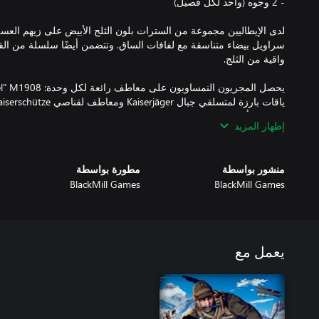
لدى الإيطاليين مجموعة من السترات بلون الثلج الأبيض على زيهم الع
سراويل بيضاء متناسقة مع لفافات الساق. وتتضمن أيضًا سلسلة من ال
إظهار المزيد
تتميز الحزمة بخمس قطع من شعر الوجه الشتوي، مع أربع لحى تتضمن
الخامس والقيصر نيكولاس الثاني! تتوفر نظارات التزلج والواقية من الج
منشور بواسطة
مطورة بواسطة
BlackMill Games
BlackMill Games
ملحوظة: يحتوي هذا المحتوى القابل للتنزيل (DLC) على محتوى مستحضرات التجميل فقط.
يعمل مع