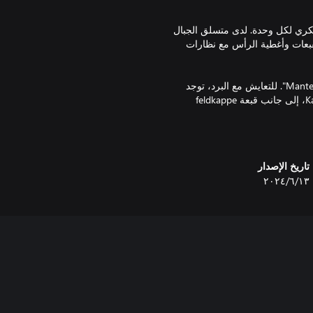
سكري لكل وحدة. لدى متسلق الجبال
قبعات وأغطية الرأس مع نظارات
يحصل المجريون النمساويون على معاطف رائعة لكل وحدة: M1908‏ "Mantel". للتعايش مع البرد، توجد
ياقات بارزة لمتسلقي جبال Kaiserjäger ومعاطف لقناصي Kaiserschütze، إلى جانب قبعة feldkappe
 تلك المستوحاة من الملك جورج
ليد بالإضافة إلى غليون تدخين من
تاريخ الإصدار
١٣‏/٦‏/٢٠٢٤