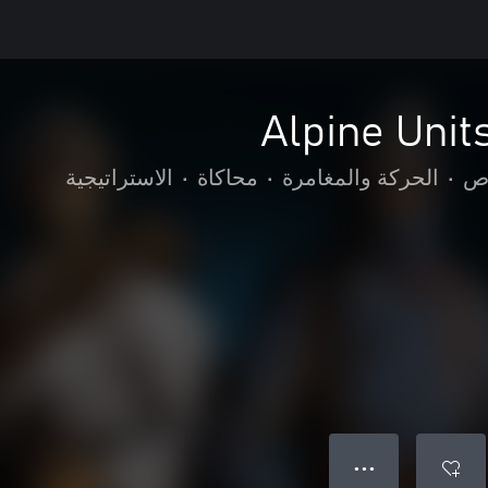
Alpine Unit
اص
•
الحركة والمغامرة
•
محاكاة
•
الاستراتيجية
● ● ●