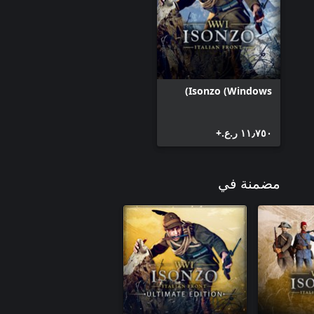
Isonzo (Windows)
١١٫٧٥٠ ر.ع.‏+
مضمنة في