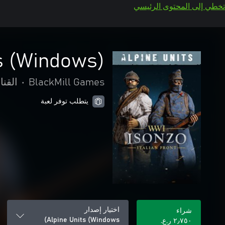
تخطي إلى المحتوى الرئيسي
s (Windows)
BlackMill Games
•
القن
يتطلب توفر لعبة
اختيار إصدار
شراء
Alpine Units (Windows)
٢٫٧٥٠ ر.ع.‏