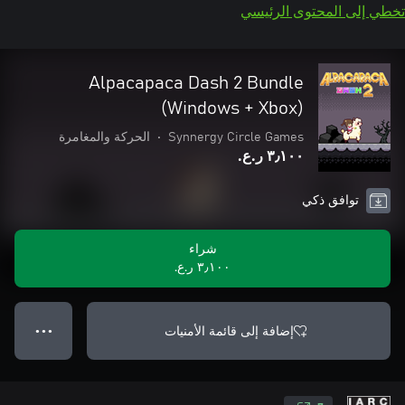
تخطي إلى المحتوى الرئيسي
Alpacapaca Dash 2 Bundle
(Windows + Xbox)
Synnergy Circle Games
•
الحركة والمغامرة
٣٫١٠٠ ر.ع.‏
توافق ذكي
شراء
٣٫١٠٠ ر.ع.‏
إضافة إلى قائمة الأمنيات
● ● ●