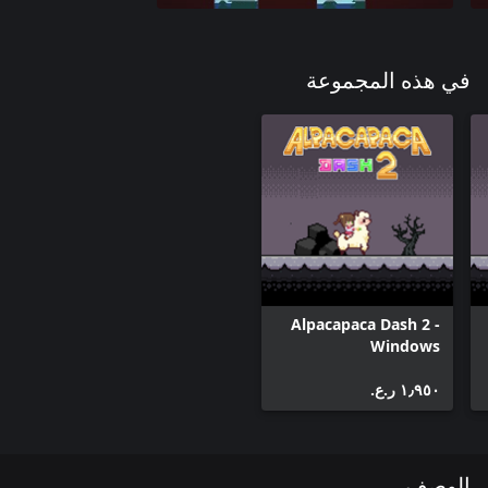
في هذه المجموعة
Alpacapaca Dash 2 -
Windows
١٫٩٥٠ ر.ع.‏
الوصف