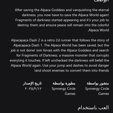
After saving the Alpaca Goddess and vanquishing the eternal
darkness, you now have to save the Alpaca World again!
Fragments of darkness started appearing and it's your job to
destroy them and ensure peace will remain into the colorful
Alpacapaca Dash 2 is a retro 2d runner that follows the story of
Alpacapaca Dash 1. The Alpaca World has been saved, but the
job is not done! Join forces with the Alpaca Goddess and search
for Fragments of Darkness, a massive monster that corrupts
everyting it touches. If left unchecked the darkness will befall the
Alpaca World again. Use your jump and dashes to avoid danger
and shoot enemies to convert them into friends!
منشور بواسطة
مطورة بواسطة
تاريخ الإصدار
Synnergy Circle
Synnergy Circle
١٢‏/٢‏/٢٠٢٥
Games
Games
العب باستخدام