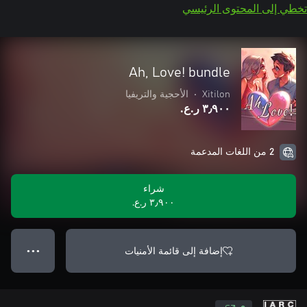
تخطي إلى المحتوى الرئيسي
Ah, Love! bundle
Xitilon
•
الأحجية والتريفيا
٣٫٩٠٠ ر.ع.‏
2 من اللغات المدعمة
شراء
٣٫٩٠٠ ر.ع.‏
إضافة إلى قائمة الأمنيات
● ● ●