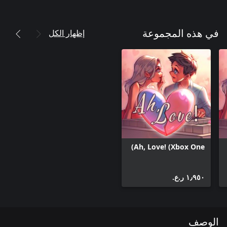
إظهار الكل
في هذه المجموعة
Ah, Love! (Xbox One)
١٫٩٥٠ ر.ع.‏
الوصف