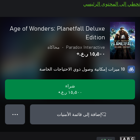
تخطي إلى المحتوى الرئيسي
Age of Wonders: Planetfall Deluxe
Edition
Paradox Interactive
•
محاكاة
١٥٫٥٠٠ ر.ع.‏+
10 ميزات إمكانية وصول ذوي الاحتياجات الخاصة
شراء
١٥٫٥٠٠ ر.ع.‏+
إضافة إلى قائمة الأمنيات
● ● ●