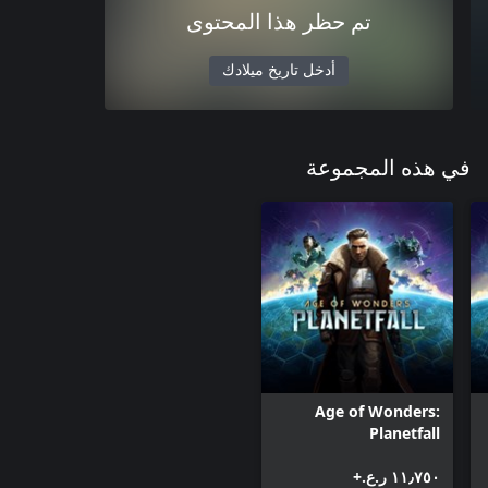
تم حظر هذا المحتوى
أدخل تاريخ ميلادك
في هذه المجموعة
Age of Wonders:
Planetfall
١١٫٧٥٠ ر.ع.‏+