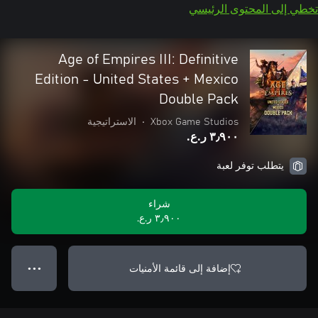
تخطي إلى المحتوى الرئيسي
Age of Empires III: Definitive
Edition - United States + Mexico
Double Pack
Xbox Game Studios
•
الاستراتيجية
٣٫٩٠٠ ر.ع.‏
يتطلب توفر لعبة
شراء
٣٫٩٠٠ ر.ع.‏
إضافة إلى قائمة الأمنيات
● ● ●