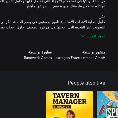
كن مبدعًا وذكيًا في استخدام الأجزاء التي تحصل عليها وحاول تدمير الأ
حاول إصابة الأهداف الأساسية للفوز بمستوى في وضع الحملة. دمِّر أي
التصويب عبر الفجوة التي أحدثتها في مركزه الضعيف. حاول إحداث تفجي
المحيط مثل الصمامات العملاقة لإطلاق مكعبات ثقيلة فائقة ناحية اله
إظهار المزيد
منشور بواسطة
مطورة بواسطة
Randwerk Games
astragon Entertainment GmbH
محاكاة للإستاتيكا والآلاف من أجزاء الحطام الصغيرة وقطع كاملة من الأ
People also like
سبعة عوالم مع عدة مراحل تتضمن كل واحدة منها مستويات إضافية. إ
مصنوعة يدويًا قابلة للتدمير. ستبدأ كل مرحلة بمجموعة محدودة من الأ
لمعرفة كيفية استخدامها لتدمير كل المباني المستهدفة الأساسية. ستفتح 
جرّب أنماط بناء جديدة. العب باستخدام أجزاء لم تفتحها بعد. اختبر أق