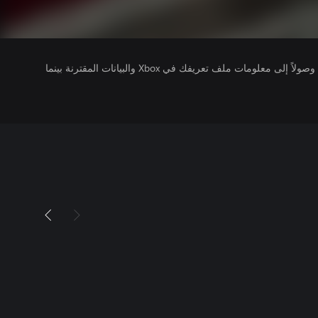
يتلقى ناشرو الألعاب التي تقوم بتشغيلها وصولاً إلى معلومات ملف تعريفك في Xbox والبيانات المقترنة بينما