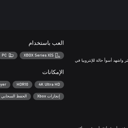
العب باستخدام
PC
XBOX Series X|S
ر واشهد أسوأ حالة للإنتروبيا في
الإمكانات
ayer
HDR10
4K Ultra HD
إنجازات Xbox
الحفظ السحابي لـ ox