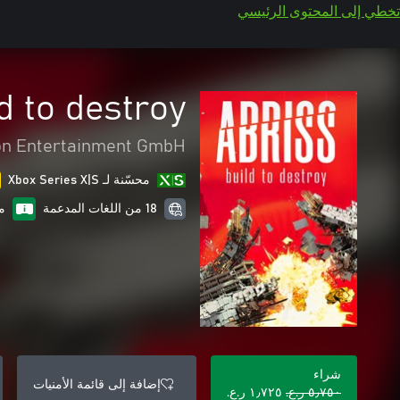
تخطي إلى المحتوى الرئيسي
d to destroy
on Entertainment GmbH
محسّنة لـ Xbox Series X|S
18 من اللغات المدعمة
م
شراء
إضافة إلى قائمة الأمنيات
٥٫٧٥٠ ر.ع.‏
١٫٧٢٥ ر.ع.‏