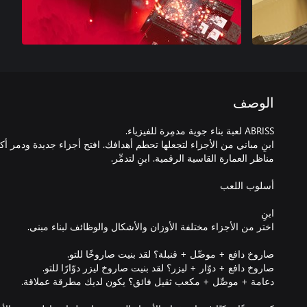
الوصف
ابنِ مباني من الأجزاء لتجعلها تحطم أهدافك. افتح أجزاء جديدة ودمر أكث