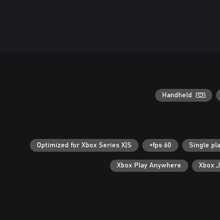
Handheld
Optimized for Xbox Series X|S
60 fps+
Single pl
Xb
Xbox Play Anywhere