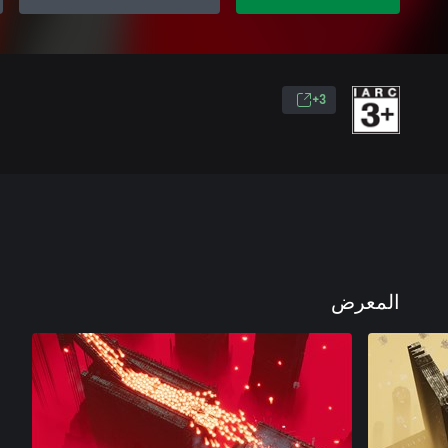
3+
المعرض