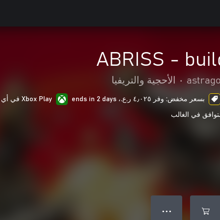
ABRISS - buil
astrag
•
الأحجية والتريفيا
بسعر مخفض: وفر ٤٫٠٢٥ ر.ع.‏، ends in 2 days
Xbox Play في أي مكان
توافق في الغالب
● ● ●