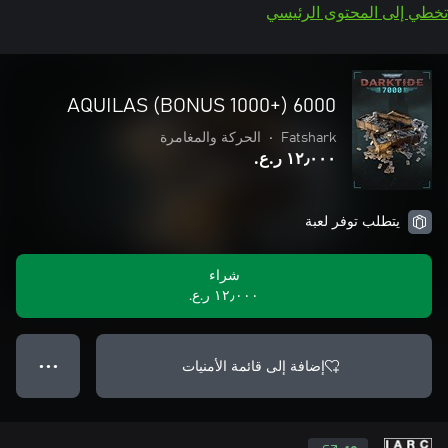
تخطي إلى المحتوى الرئيسي
6000 (+1000 BONUS) AQUILAS
Fatshark
•
الحركة والمغامرة
١٢٫٠٠٠ ر.ع.‏
يتطلب توفر لعبة
شراء
١٢٫٠٠٠ ر.ع.‏
إضافة إلى قائمة الأمنيات
● ● ●