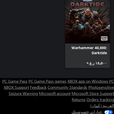
Warhammer 40,000:
Darktide
١٥٫٥٠٠ ر.ع.‏+
PC Game Pass
PC Game Pass games
XBOX app on Windows PC
XBOX Support
Feedback
Community Standards
Photosensitive
Seizure Warning
Microsoft account
Microsoft Store Support
Returns
Orders tracking
العربية (عُمان)
خيارات خصوصيتك