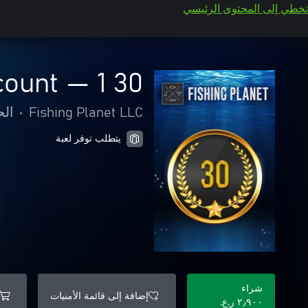
تخطي إلى المحتوى الرئيسي
30 days of Premium Account — 1
Fishing Planet LLC
•
الح
يتطلب توفر لعبة
شراء
إضافة إلى قائمة الأمنيات
٢٫٩٠٠ ر.ع.‏