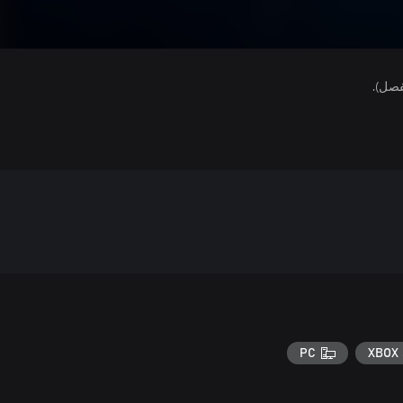
فصل).
PC
XBOX 