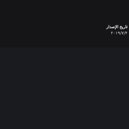
تاريخ الإصدار
٢‏/٧‏/٢٠١٩