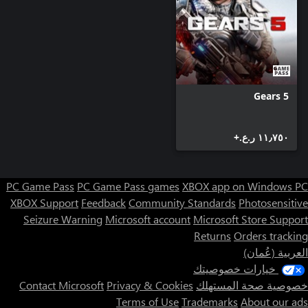
Gears 5
١١٫٧٥٠ ر.ع.‏+
PC Game Pass
PC Game Pass games
XBOX app on Windows PC
XBOX Support
Feedback
Community Standards
Photosensitive
Seizure Warning
Microsoft account
Microsoft Store Support
Returns
Orders tracking
العربية (عُمان)
خيارات خصوصيتك
خصوصية صحة المستهلك
Privacy & Cookies
Contact Microsoft
Terms of Use
Trademarks
About our ads