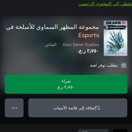
تخطي إلى المحتوى الرئيسي
مجموعة المظهر السماوي للأسلحة في
Esports
Xbox Game Studios
•
القناص
٢٫٧٥٠ ر.ع.‏
يتطلب توفر لعبة
شراء
٢٫٧٥٠ ر.ع.‏
إضافة إلى قائمة الأمنيات
● ● ●