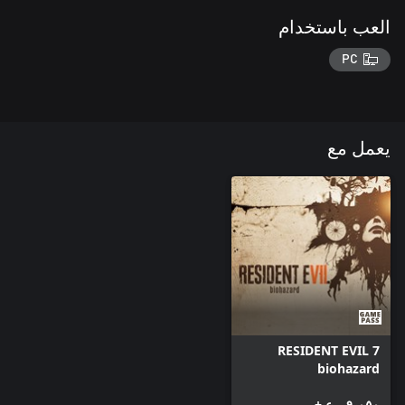
العب باستخدام
PC
يعمل مع
RESIDENT EVIL 7
biohazard
٩٫٠٥٠ ر.ع.‏+