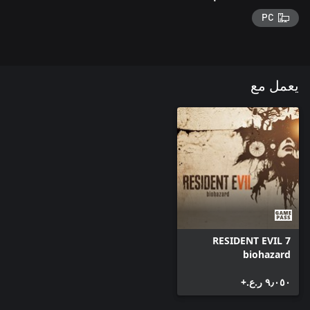
PC
يعمل مع
RESIDENT EVIL 7
biohazard
٩٫٠٥٠ ر.ع.‏+