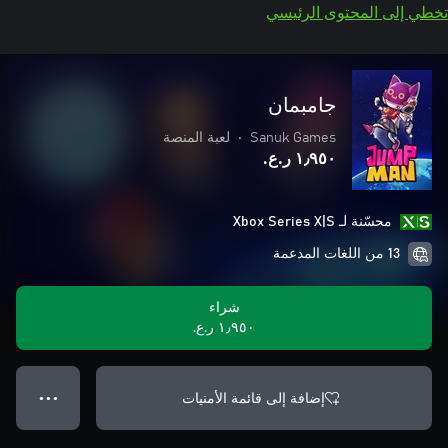
تخطي إلى المحتوى الرئيسي
جامبمان
Sanuk Games
•
لعبة المنصة
١٫٩٥٠ ر.ع.‏
محسّنة لـ Xbox Series X|S
13 من اللغات المدعمة
شراء
١٫٩٥٠ ر.ع.‏
إضافة إلى قائمة الأمنيات
● ● ●