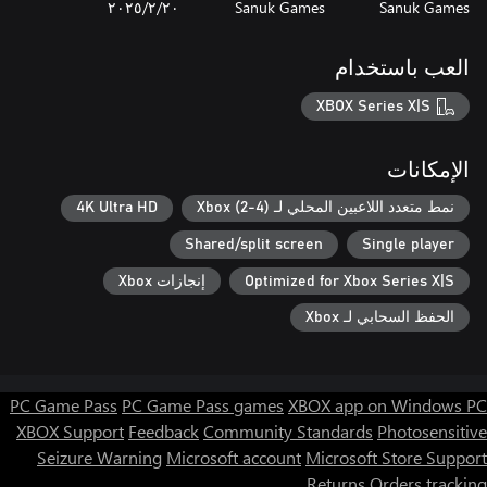
Sanuk Games
Sanuk Games
٢٠‏/٢‏/٢٠٢٥
العب باستخدام
XBOX Series X|S
الإمكانات
نمط متعدد اللاعبين المحلي لـ Xbox (2-4)
4K Ultra HD
Shared/split screen
Single player
Optimized for Xbox Series X|S
إنجازات Xbox
الحفظ السحابي لـ Xbox
PC Game Pass
PC Game Pass games
XBOX app on Windows PC
XBOX Support
Feedback
Community Standards
Photosensitive
Seizure Warning
Microsoft account
Microsoft Store Support
Returns
Orders tracking