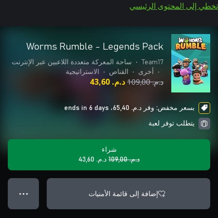
تخطي إلى المحتوى الرئيسي
Worms Rumble - Legends Pack
Team17
•
ساحة المعركة متعددة اللاعبين عبر الإنترنت
•
أخرى
•
القناص
•
الاستراتيجية
د.م.‏ 109,00
د.م.‏ 43,60
بسعر مخفض: وفر د.م.‏ 65,40، ends in 6 days
يتطلب توفر لعبة
شراء
د.م.‏ 109,00
د.م.‏ 43,60
إضافة إلى قائمة الأمنيات
● ● ●