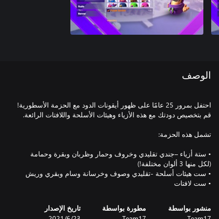
الوصف
احتفل بمرور 25 عامًا على ظهور أيقونات الدود مع الحزمة الأسطورية!
• ستة أزياء –جندي تقليدي وخروف وحمار وظربان وبقرة وحمامة
• ست لافتات
منشور بواسطة
مطورة بواسطة
تاريخ الإصدار
Team17
Team17
23‏/6‏/2021