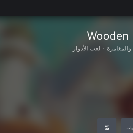
Wooden 
والمغامرة
•
لعب الأدوار
يات