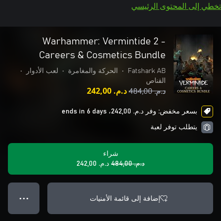
تخطي إلى المحتوى الرئيسي
Warhammer: Vermintide 2 -
Careers & Cosmetics Bundle
Fatshark AB
•
الحركة والمغامرة
•
لعب الأدوار
•
القناص
د.م.‏ 484,00
د.م.‏ 242,00
بسعر مخفض: وفر د.م.‏ 242,00، ends in 6 days
يتطلب توفر لعبة
شراء
د.م.‏ 484,00
د.م.‏ 242,00
إضافة إلى قائمة الأمنيات
● ● ●