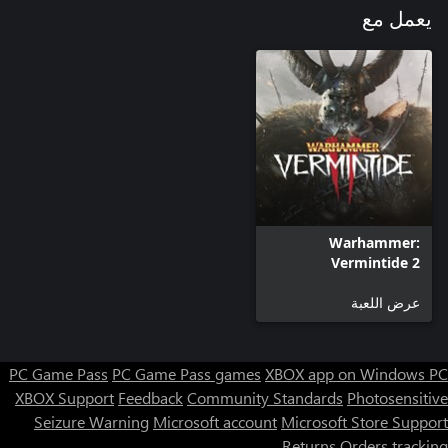
يعمل مع
325 شلنًا (لإنفاقها في متجر اللعبة)
Warhammer:
Vermintide 2
عرض اللعبة
PC Game Pass
PC Game Pass games
XBOX app on Windows PC
XBOX Support
Feedback
Community Standards
Photosensitive
Seizure Warning
Microsoft account
Microsoft Store Support
Returns
Orders tracking