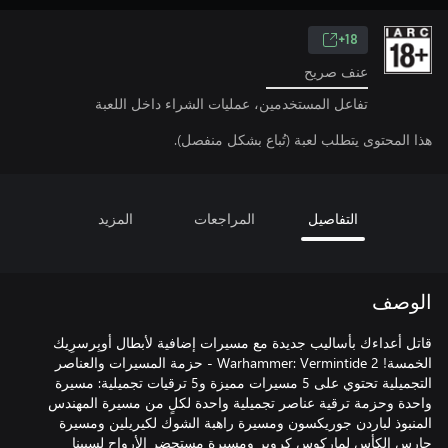
18+
عنف صريح
تفاعل المستخدمين، عمليات الشراء داخل اللعبة
هذا المحتوى يتطلب لعبة (تُباع بشكل منفصل).
التفاصيل
المراجعات
المزيد
الوصف
قاتل أعداءك بأساليب جديدة مع مسيرات إضافية لأبطال أوبِرسرِيك
الخمسة! Warhammer: Vermintide 2 - حزمة المسيرات والعناصر
التجميلية تحتوي على 5 مسيرات مميزة و5 ترقيات تجميلية: مسيرة
واحدة وحزمة ترقية عناصر تجميلية واحدة لكلٍ من مسيرة المهندس
المنبوذ لباردن جوريكسون ومسيرة راهبة الشوك لكيريلين ومسيرة
حارس الكأس لماركوس كروبر ومسيرة مستحضر الأرواح لسيينا