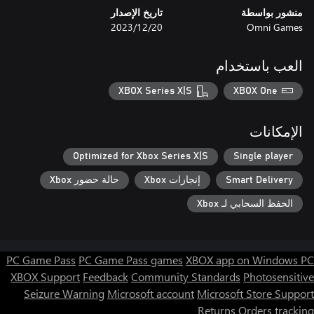
منشور بواسطة
تاريخ الإصدار
Omni Games
20‏/12‏/2023
العب باستخدام
XBOX Series X|S
XBOX One
الإمكانات
Optimized for Xbox Series X|S
Single player
Smart Delivery
إنجازات Xbox
حالة حضور Xbox
الحفظ السحابي لـ Xbox
PC Game Pass
PC Game Pass games
XBOX app on Windows PC
XBOX Support
Feedback
Community Standards
Photosensitive
Seizure Warning
Microsoft account
Microsoft Store Support
Returns
Orders tracking