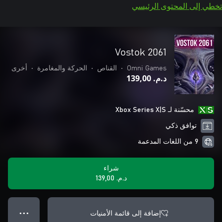
تخطي إلى المحتوى الرئيسي
Vostok 2061
Omni Games
•
القناص
•
الحركة والمغامرة
•
أخرى
د.م.‏ 139,00
محسّنة لـ Xbox Series X|S
توافق ذكي
9 من اللغات المدعمة
شراء
د.م.‏ 139,00
إضافة إلى قائمة الأمنيات
● ● ●