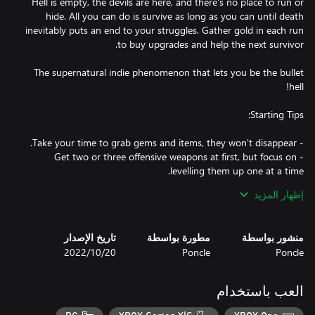
Hell is empty, the devils are here, and there's no place to run or
hide. All you can do is survive as long as you can until death
inevitably puts an end to your struggles. Gather gold in each run
The supernatural indie phenomenon that lets you be the bullet
- Get two or three offensive weapons at first, but focus on
- Armour and Luck are good starting power-ups to spend money
إظهار المزيد
- Refund power-ups often, it's free, and try new upgrade paths.
منشور بواسطة
مطورة بواسطة
تاريخ الإصدار
Poncle
Poncle
20‏/10‏/2022
العب باستخدام