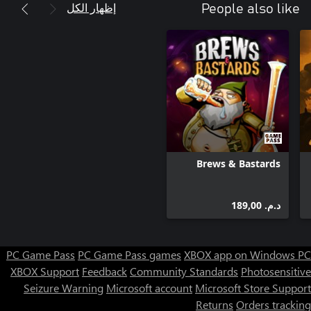
إظهار الكل
People also like
Brews & Bastards
د.م.‏ 189,00
PC Game Pass
PC Game Pass games
XBOX app on Windows PC
XBOX Support
Feedback
Community Standards
Photosensitive
Seizure Warning
Microsoft account
Microsoft Store Support
Returns
Orders tracking