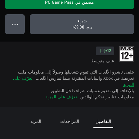
مضمن في PC Game Pass
شراء
● ● ●
د.م.‏ 69,00+
12+
عنف متوسط
يتلقى ناشرو الألعاب التي تقوم بتشغيلها وصولاً إلى معلومات ملف
تعريفك في Xbox والبيانات المقترنة بينما تمارس الألعاب.
تعرّف على
المزيد
بالإضافة إلى تقديم عمليات شراء داخل التطبيق
معلومات عناصر تحكم الوالدين.
تعرّف على المزيد
التفاصيل
المراجعات
المزيد