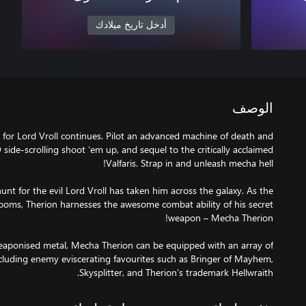
أدخل تاريخ ميلادك
الوصف
 for Lord Vroll continues. Pilot an advanced machine of death and
 side-scrolling shoot ‘em up, and sequel to the critically acclaimed
hunt for the evil Lord Vroll has taken him across the galaxy. As the
looms, Therion harnesses the awesome combat ability of his secret
weaponised metal, Mecha Therion can be equipped with an array of
ncluding enemy eviscerating favourites such as Bringer of Mayhem,
Skysplitter, and Therion’s trademark Hellwraith.