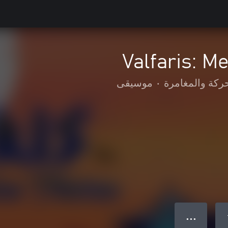
Valfaris: M
حركة والمغامرة
•
موسيقى
● ● ●