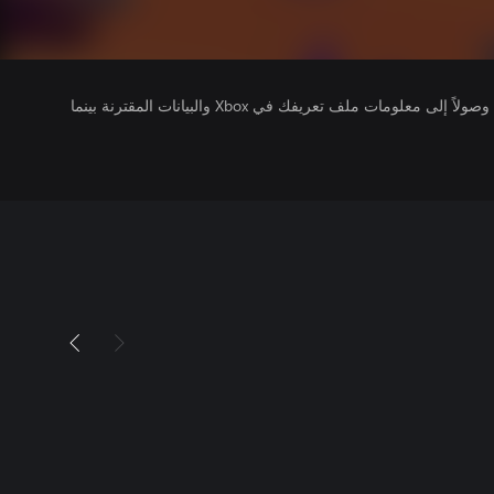
يتلقى ناشرو الألعاب التي تقوم بتشغيلها وصولاً إلى معلومات ملف تعريفك في Xbox والبيانات المقترنة بينما