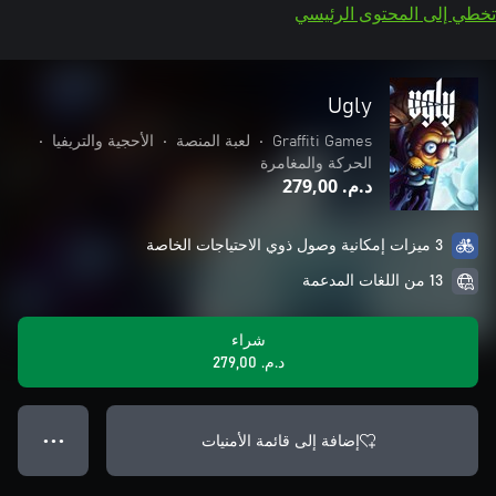
تخطي إلى المحتوى الرئيسي
Ugly
Graffiti Games
•
لعبة المنصة
•
الأحجية والتريفيا
•
الحركة والمغامرة
د.م.‏ 279,00
3 ميزات إمكانية وصول ذوي الاحتياجات الخاصة
13 من اللغات المدعمة
شراء
د.م.‏ 279,00
إضافة إلى قائمة الأمنيات
● ● ●