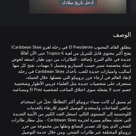
أدخل تاريخ ميلادك
الوصف
ينطلق القائد المحبوب El Presidente في رحلة لغزو Caribbean Skies!
يفتح أكبر محتوى قابل للتنزيل من لعبة Tropico 6 حتى الآن آفاقًا
جديدة في عالم المرح بإضافة - الطائرات من دون طيار. استعد لخوض
حملة مخصصة تسير حسب السيناريو وتشمل 5 مهمات، تفتح كل منها
أساليب وامتيازات جديدة للعب. تأخذك Caribbean Skies في رحلة
لإنقاذ العالم في أرجاء جزر تروبيكو التي تفضلها. خلال الحملة،
ستتعرف على شخصيات جديدة مثل العلماء غريبي الأطوار وشخصية
لم يسبق أن كانت سماء تروبيكو أكثر اكتظاظًا. تخلّ عن استخدام
سائقي الشاحنات واستخدم التوصيل الجوي للارتقاء بالخدمات
اللوجستية إلى المستوى التالي. استغل العدد الكبير من الأبنية الجديدة
التي تجسّد معالم مميزة لحزمة Caribbean Skies - مثل مطار طائرات
الشحن الذي يتيح لك تصدير البضائع ونقلها بين مجموعة من جزر
تروبيكو المختلفة عبر طائرات الشحن. ومن خلال خدمة التوصيل