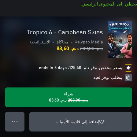
تخطي إلى المحتوى الرئيسي
Tropico 6 - Caribbean Skies
Kalypso Media
•
محاكاة
•
الاستراتيجية
د.م.‏ 209,00
د.م.‏ 83,60
بسعر مخفض: وفر د.م.‏ 125,40، ends in 3 days
يتطلب توفر لعبة
شراء
د.م.‏ 209,00
د.م.‏ 83,60
إضافة إلى قائمة الأمنيات
● ● ●