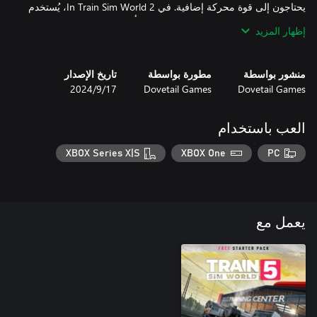
يحتاجون إلى قوة محركة إضافية. في In Train Sim World 2، يُستخدم
TSG’s G6 Shunter بصفته قاطرة DB يتم تأجيرها مباشرةً من جهة
إظهار المزيد
التصنيع وتؤدي وظائف تحويل معقدة على طريق Rhein-Ruhr Osten
المزدحم.
منشور بواسطة
مطورة بواسطة
تاريخ الإصدار
Dovetail Games
Dovetail Games
17‏/9‏/2024
العب باستخدام
XBOX Series X|S
XBOX One
PC
يعمل مع