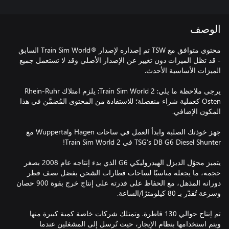
الوصف
محتوى متوافق مع TSW تم إصداره لإصدار ®Train Sim World السابق
- قد تظل الميزات دون تغيير عن الإصدار الأصلي وقد لا تستعمل جميع
يرجى ملاحظة ما يلي: Train Sim World 2: يلزم امتلاك Rhein-Ruhr
Osten كعملية شراء منفصلة؛ للاستفادة من المحتوى المُضمَّن في هذا
جهز خوذتك الصلبة وابدأ العمل في ساحات Hagen وWuppertal مع
يتميز محوّل الديزل الهيدروليكي G6 الذي بدء إنتاجه عام 2008 بصغر
حجمه، ما يجعله مناسبًا لساحات قطارات الشحن بفضل نصف قطر
دورانه المذهل، مع الحفاظ على قدرته على إنتاج خرج بقوة 900 حصان
تم إنتاج حوالي 130 قاطرة. وتمتلك شركات خاصة كمية كبيرة منها
ويتم استخدامها بنظام الإيجار، حيث تُرسل إلى المشغلين عندما