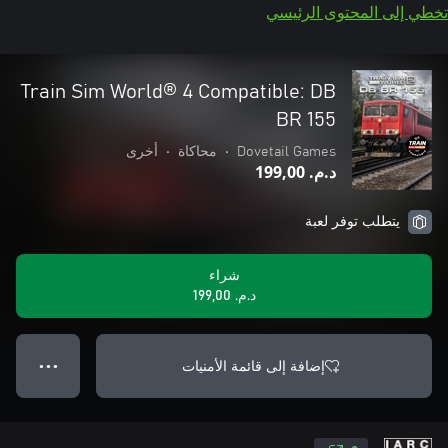
تخطي إلى المحتوى الرئيسي
Train Sim World® 4 Compatible: DB
BR 155
Dovetail Games
•
محاكاة
•
أخرى
د.م.‏ 199,00
يتطلب توفر لعبة
شراء
د.م.‏ 199,00
إضافة إلى قائمة الأمنيات
● ● ●