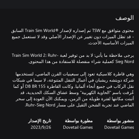
الوصف
محتوى متوافق مع TSW تم إصداره لإصدار ®Train Sim World السابق
- قد تظل الميزات دون تغيير عن الإصدار الأصلي وقد لا تستعمل جميع
يرجى ملاحظة ما يأتي: لا بد من توفير لعبة Train Sim World 2: Ruhr-
وهي قاطرة كلاسيكية تعود إلى سبعينيات القرن الماضي، لتستخدمها
شركة دويتشه ريشبان في أعمال التنقل المتنوعة، لا سيما في شبكات
نقل الركاب في جميع أنحاء ألمانيا. وكانت القاطرة DB BR 155 أو كما
عُرفت باسم "الحاوية الكهربية" وسط عشاق السكك الحديدية، قد
أثبتت مكانتها لفترة طويلة من الزمن، ويمكنك الآن العودة إلى سحر
الماضي عند تجربة الشحن الثقيل على مسار Ruhr-Sieg Nord.
منشور بواسطة
مطورة بواسطة
تاريخ الإصدار
Dovetail Games
Dovetail Games
26‏/9‏/2023